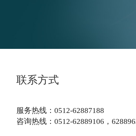
联系方式
服务热线：0512-62887188
咨询热线：0512-62889106，628896