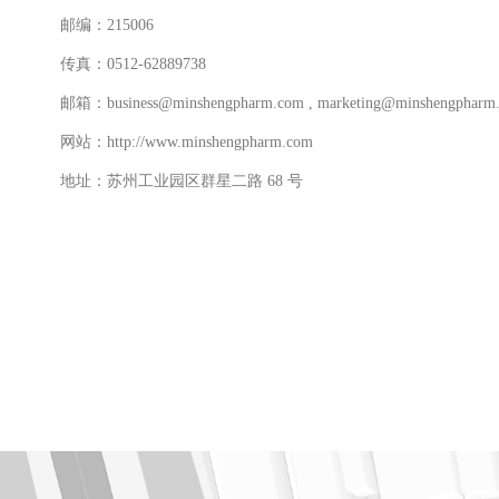
邮编：215006
传真：0512-62889738
邮箱：business@minshengpharm.com , marketing@minshengpharm
网站：http://www.minshengpharm.com
地址：苏州工业园区群星二路 68 号