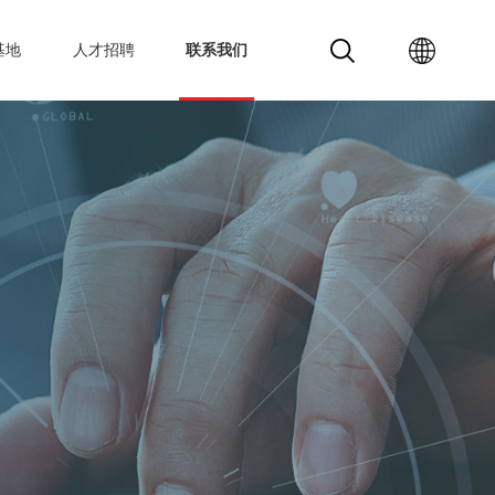
基地
人才招聘
联系我们